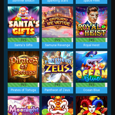
Summer Beach
Sparkling Stars
Space Fleet
92%
95%
94%
Santa's Gifts
Samurai Revenge
Royal Heist
95%
94%
93%
Pirates of Tortuga
Pantheon of Zeus
Ocean Blue