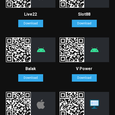
Live22
Slot88
Download
Download
Balak
V Power
Download
Download