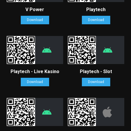
V Power
Playtech
Download
Download
Playtech - Live Kasino
Playtech - Slot
Download
Download