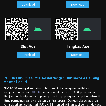
Download
Download
Slot Ace
Tangkas Ace
Download
Download
PUCUK138: Situs Slot88 Resmi dengan Link Gacor & Peluang
Maxwin Hari Ini
PUCUK138 merupakan platform hiburan digital yang menyediakan
pengalaman bermain
Slot88
secara resmi dan stabil. Setiap permainan
disajikan melalui provider tepercaya sehingga pengguna dapat menikmati
ritme permainan yang konsisten dan transparan. Dengan akses layanan
yang diperbarui setiap hari, PUCUK138 menjadi pilihan bagi pemain dewasa