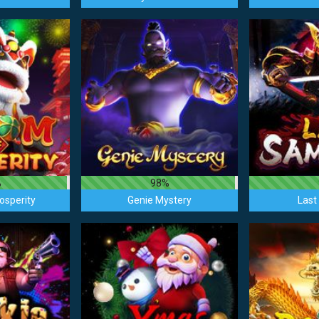
%
98%
osperity
Genie Mystery
Last