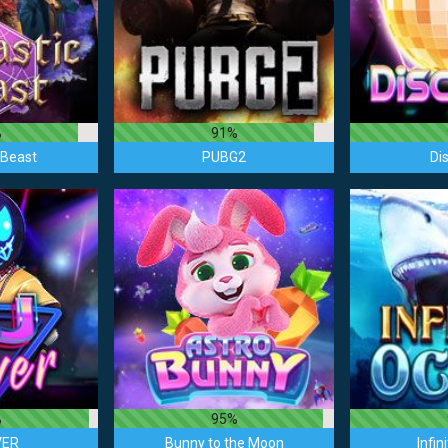
%
91%
 Beast
PUBG2
Di
%
95%
VER
Bunny to the Moon
Infin