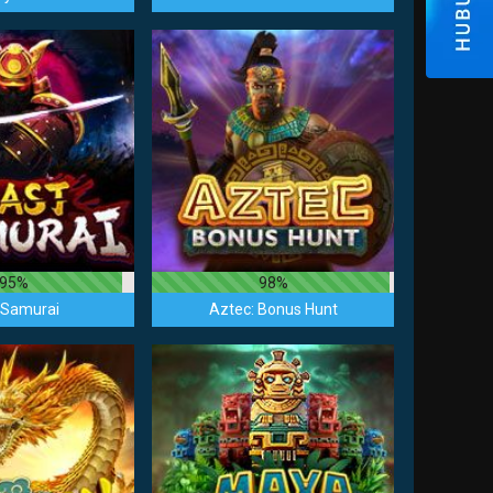
95%
98%
 Samurai
Aztec: Bonus Hunt