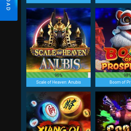
96%
98
Scale of Heaven: Anubis
Boom of Pr