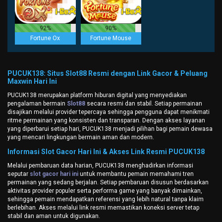
92%
90%
Fortune Ox
Fortune Mouse
PUCUK138: Situs Slot88 Resmi dengan Link Gacor & Peluang
Maxwin Hari Ini
PUCUK138 merupakan platform hiburan digital yang menyediakan
pengalaman bermain
Slot88
secara resmi dan stabil. Setiap permainan
disajikan melalui provider tepercaya sehingga pengguna dapat menikmati
ritme permainan yang konsisten dan transparan. Dengan akses layanan
yang diperbarui setiap hari, PUCUK138 menjadi pilihan bagi pemain dewasa
yang mencari lingkungan bermain aman dan modern.
Informasi Slot Gacor Hari Ini & Akses Link Resmi PUCUK138
Melalui pembaruan data harian, PUCUK138 menghadirkan informasi
seputar
slot gacor hari ini
untuk membantu pemain memahami tren
permainan yang sedang berjalan. Setiap pembaruan disusun berdasarkan
aktivitas provider populer serta performa game yang banyak dimainkan,
sehingga pemain mendapatkan referensi yang lebih natural tanpa klaim
berlebihan. Akses melalui link resmi memastikan koneksi server tetap
stabil dan aman untuk digunakan.